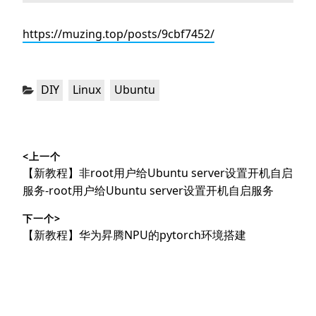
https://muzing.top/posts/9cbf7452/
分
，
，
DIY
Linux
Ubuntu
类：
文
<上一个
章
上
【新教程】非root用户给Ubuntu server设置开机自启
导
篇
服务-root用户给Ubuntu server设置开机自启服务
文
航
下一个>
章：
下
【新教程】华为昇腾NPU的pytorch环境搭建
篇
文
章：