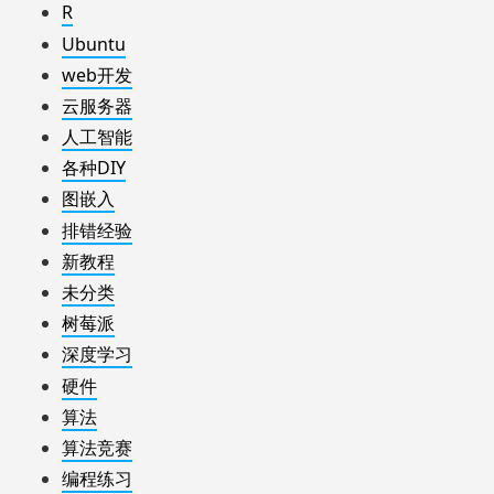
R
Ubuntu
web开发
云服务器
人工智能
各种DIY
图嵌入
排错经验
新教程
未分类
树莓派
深度学习
硬件
算法
算法竞赛
编程练习