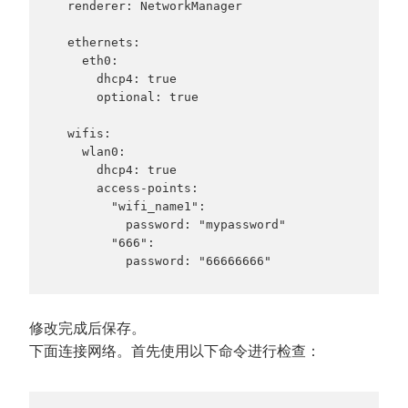
  renderer: NetworkManager

  ethernets:

    eth0:

      dhcp4: true

      optional: true

  wifis:

    wlan0:

      dhcp4: true

      access-points:

        "wifi_name1":

          password: "mypassword"

        "666":

          password: "66666666"
修改完成后保存。
下面连接网络。首先使用以下命令进行检查：