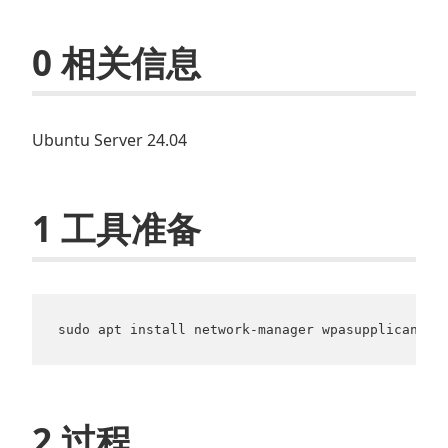
0 相关信息
Ubuntu Server 24.04
1 工具准备
sudo apt install network-manager wpasupplicant w
2 过程