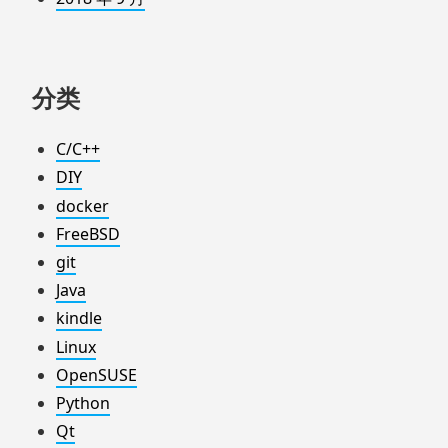
分类
C/C++
DIY
docker
FreeBSD
git
Java
kindle
Linux
OpenSUSE
Python
Qt