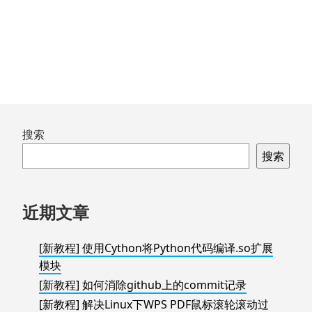
跳
搜索
至
搜索
页
脚
近期文章
[新教程] 使用Cython将Python代码编译.so扩展
模块
[新教程] 如何消除github上的commit记录
[新教程] 解决Linux下WPS PDF鼠标滚轮滚动过