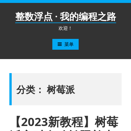
跳
至
整数浮点 · 我的编程之路
内
容
欢迎！
菜单
分类：
树莓派
【2023新教程】树莓