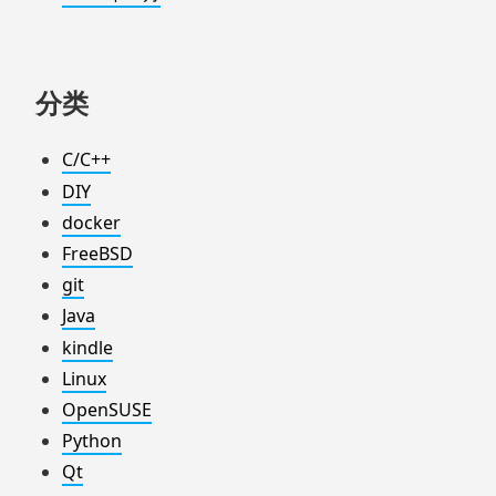
分类
C/C++
DIY
docker
FreeBSD
git
Java
kindle
Linux
OpenSUSE
Python
Qt