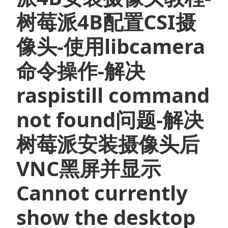
自
树莓派4B配置CSI摄
动
拍
像头-使用libcamera
照
命令操作-解决
并
上
raspistill command
传
腾
not found问题-解决
讯
云
树莓派安装摄像头后
对
象
VNC黑屏并显示
存
储
Cannot currently
COS
show the desktop