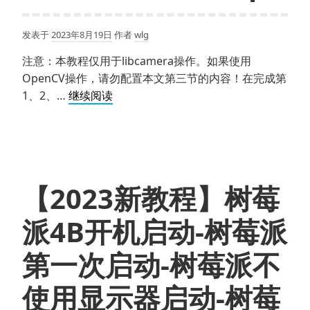
发表于
2023年8月19日
作者
wlg
注意：本教程仅用于libcamera操作。如果使用
OpenCV操作，请勿配置本文第三节的内容！在完成第
【2023
1、2、…
继续阅读
新
教
程】
树
莓
【2023新教程】树莓
派
4B
派4B开机启动-树莓派
安
装
第一次启动-树莓派不
摄
像
使用显示器启动-树莓
头