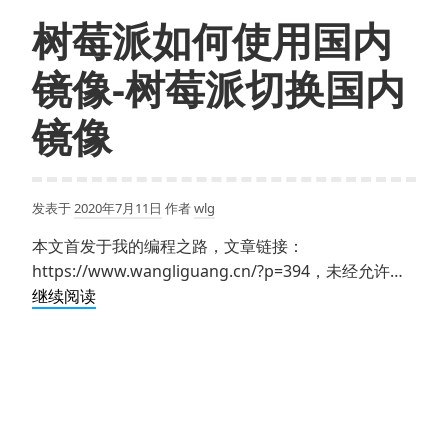
示
头
树莓派如何使用国内
器
后
启
VNC
镜像-树莓派切换国内
动-
黑
树
屏
镜像
莓
并
派
显
从
示
发表于
2020年7月11日
作者
wlg
购
Cannot
买
currently
本文首发于我的编程之路，文章链接：
到
show
https://www.wangliguang.cn/?p=394，未经允许…
启
the
树
继续阅读
动
desktop
莓
一
派
步
如
一
何
步
使
完
用