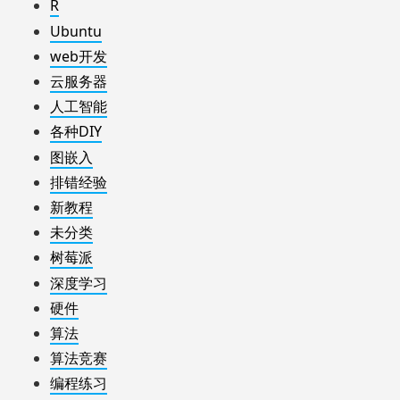
R
Ubuntu
web开发
云服务器
人工智能
各种DIY
图嵌入
排错经验
新教程
未分类
树莓派
深度学习
硬件
算法
算法竞赛
编程练习