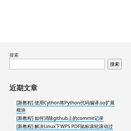
全
国
版！
内
镜
像-
树
莓
派
跳
搜索
切
至
搜索
换
页
国
脚
内
近期文章
镜
像
[新教程] 使用Cython将Python代码编译.so扩展
模块
[新教程] 如何消除github上的commit记录
[新教程] 解决Linux下WPS PDF鼠标滚轮滚动过