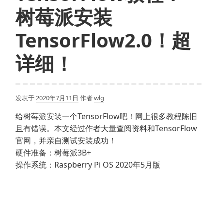
机
作-
树莓派安装
启
解
动-
TensorFlow2.0！超
决
树
raspistill
详细！
莓
command
派
not
第
found
一
问
发表于
2020年7月11日
作者
wlg
次
题-
启
给树莓派安装一个TensorFlow吧！网上很多教程陈旧
解
动-
且有错误。本文经过作者大量查阅资料和TensorFlow
决
树
官网，并亲自测试安装成功！
树
莓
硬件准备：树莓派3B+
莓
派
操作系统：Raspberry Pi OS 2020年5月版
派
不
安
使
装
用
摄
显
像