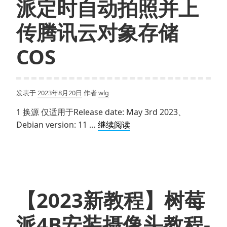
派定时自动拍照并上
传腾讯云对象存储
COS
发表于
2023年8月20日
作者
wlg
1 换源 仅适用于Release date: May 3rd 2023、
【2023
Debian version: 11 …
继续阅读
新
教
程】
树
莓
【2023新教程】树莓
派
定
派4B安装摄像头教程-
时