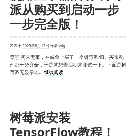
派从购买到启动一步
教
程-
一步完全版！
树
莓
派
4B
发表于
2023年8月13日
作者
wlg
配
背景 闲来无事，在咸鱼上买了一个树莓派4B。买来配
置
件都十分齐全，于是就想着启动来测试一下。下面是树
CSI
【2023
莓派无显示器…
继续阅读
摄
新
像
教
头-
程】
使
树
用
莓
libcamera
树莓派安装
派
命
4B
令
TensorFlow教程！
开
操