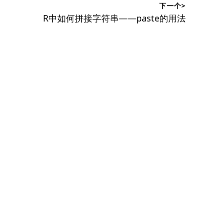
下一个>
下
R中如何拼接字符串——paste的用法
篇
文
章：