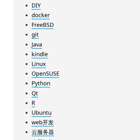
DIY
docker
FreeBSD
git
Java
kindle
Linux
OpenSUSE
Python
Qt
R
Ubuntu
web开发
云服务器