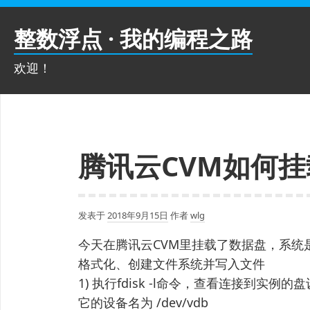
跳
至
整数浮点 · 我的编程之路
内
容
欢迎！
腾讯云CVM如何
发表于
2018年9月15日
作者
wlg
今天在腾讯云CVM里挂载了数据盘，系统是C
格式化、创建文件系统并写入文件
1) 执行fdisk -l命令，查看连接到实例
它的设备名为 /dev/vdb