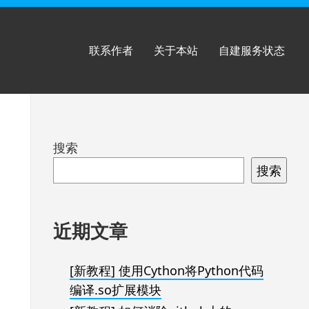
联系作者
关于本站
自建服务状态
跳
搜索
至
搜索
页
脚
近期文章
[新教程] 使用Cython将Python代码
编译.so扩展模块