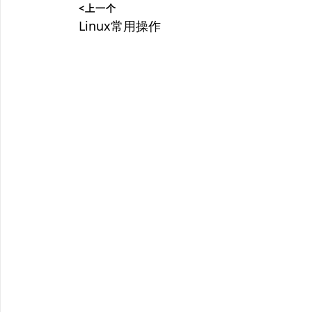
<上一个
章
上
Linux常用操作
篇
导
文
航
章：