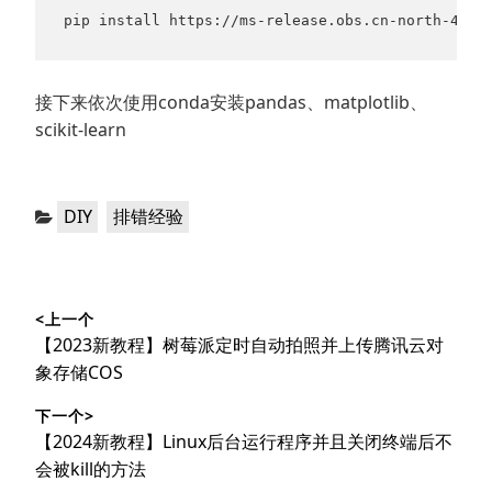
pip install https://ms-release.obs.cn-north-4.my
接下来依次使用conda安装pandas、matplotlib、
scikit-learn
分
，
DIY
排错经验
类：
文
<上一个
章
上
【2023新教程】树莓派定时自动拍照并上传腾讯云对
导
篇
象存储COS
文
航
下一个>
章：
下
【2024新教程】Linux后台运行程序并且关闭终端后不
篇
会被kill的方法