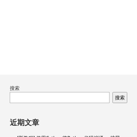
文
章：
跳
搜索
至
搜索
页
脚
近期文章